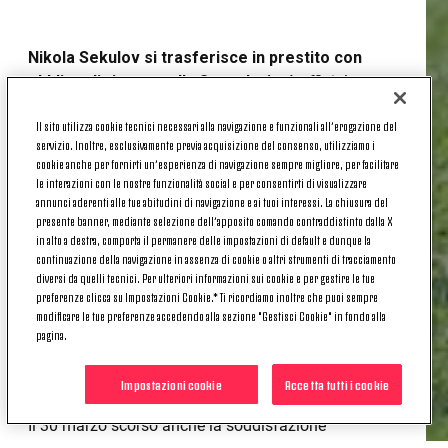
Nikola Sekulov si trasferisce in prestito con
obbligo di riscatto alla Sampdoria
: è ufficiale
infatti la cessione a titolo temporaneo fino al 30
Il sito utilizza cookie tecnici necessari alla navigazione e funzionali all’erogazione del
giugno 2025, con opzione di riscatto obbligatoria,
servizio. Inoltre, esclusivamente previa acquisizione del consenso, utilizziamo i
del classe 2002.
cookie anche per fornirti un’esperienza di navigazione sempre migliore, per facilitare
le interazioni con le nostre funzionalità social e per consentirti di visualizzare
Bianconero dal 2016, Sekulov ha percorso buona
annunci aderenti alle tue abitudini di navigazione e ai tuoi interessi. La chiusura del
parte della trafila del Settore Giovanile della
presente banner, mediante selezione dell’apposito comando contraddistinto dalla X
in alto a destra, comporta il permanere delle impostazioni di default e dunque la
Juventus arrivando fino alla Next Gen della quale è
continuazione della navigazione in assenza di cookie o altri strumenti di tracciamento
primatista sia in termini di presenze (103) che di gol
diversi da quelli tecnici. Per ulteriori informazioni sui cookie e per gestire le tue
realizzati (19). 9 reti (più 2 assist) fondamentali per
preferenze clicca su Impostazioni Cookie.* Ti ricordiamo inoltre che puoi sempre
l’ottimo finale della scorsa stagione della Next Gen
modificare le tue preferenze accedendo alla sezione "Gestisci Cookie" in fondo alla
pagina.
del quale Sekulov è stato grande protagonista dopo
il rientro a Torino nella finestra di mercato di
Impostazioni cookie
Accetta tutti i cookie
gennaio 2024.
Il 30 marzo scorso anche la soddisfazione