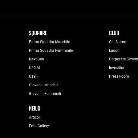
SQUADRE
CLUB
Prima Squadra Maschile
Chi Siamo
Prima Squadra Femminile
Luoghi
Next Gen
Corporate Gover
U20 M
Investitori
U19 F
Press Room
Giovanili Maschili
Giovanili Femminili
NEWS
Articoli
Foto Gallery