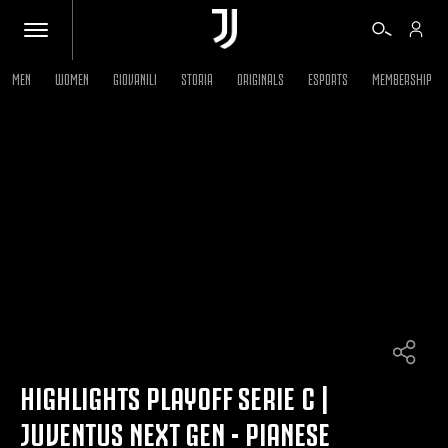
MEN
WOMEN
GIOVANILI
STORIA
ORIGINALS
ESPORTS
MEMBERSHIP
BIGLIETTI
SHOP
BIANCONERI
VIDEO
ALTRO
HIGHLIGHTS PLAYOFF SERIE C |
JUVENTUS NEXT GEN - PIANESE