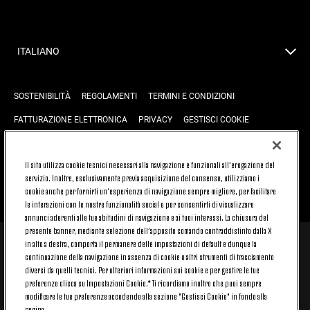
ITALIANO
SOSTENIBILITÀ
REGOLAMENTI
TERMINI E CONDIZIONI
FATTURAZIONE ELETTRONICA
PRIVACY
GESTISCI COOKIE
JOIN US
CONTATTACI
FAQ
Il sito utilizza cookie tecnici necessari alla navigazione e funzionali all’erogazione del
servizio. Inoltre, esclusivamente previa acquisizione del consenso, utilizziamo i
cookie anche per fornirti un’esperienza di navigazione sempre migliore, per facilitare
TORNA SU
le interazioni con le nostre funzionalità social e per consentirti di visualizzare
annunci aderenti alle tue abitudini di navigazione e ai tuoi interessi. La chiusura del
presente banner, mediante selezione dell’apposito comando contraddistinto dalla X
in alto a destra, comporta il permanere delle impostazioni di default e dunque la
© 2026 Juventus Football Club S.p.A.
continuazione della navigazione in assenza di cookie o altri strumenti di tracciamento
diversi da quelli tecnici. Per ulteriori informazioni sui cookie e per gestire le tue
Juventus Football Club S.p.A. Via Druento, 175 10151 Torino - Italia;
CONTACT CENTER (+39) 011.45.30.486. Il servizio è attivo dal lunedì al
preferenze clicca su Impostazioni Cookie.* Ti ricordiamo inoltre che puoi sempre
venerdì (9-20) e il sabato (9-15), festivi esclusi.
modificare le tue preferenze accedendo alla sezione "Gestisci Cookie" in fondo alla
Il costo del servizio varia in base al piano tariffario sottoscritto con il
pagina.