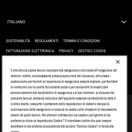
ITALIANO
SOSTENIBILITÀ
REGOLAMENTI
TERMINI E CONDIZIONI
FATTURAZIONE ELETTRONICA
PRIVACY
GESTISCI COOKIE
JOIN US
CONTATTACI
FAQ
Il sito utilizza cookie tecnici necessari alla navigazione e funzionali all’erogazione del
servizio. Inoltre, esclusivamente previa acquisizione del consenso, utilizziamo i
cookie anche per fornirti un’esperienza di navigazione sempre migliore, per facilitare
TORNA SU
le interazioni con le nostre funzionalità social e per consentirti di visualizzare
annunci aderenti alle tue abitudini di navigazione e ai tuoi interessi. La chiusura del
presente banner, mediante selezione dell’apposito comando contraddistinto dalla X
in alto a destra, comporta il permanere delle impostazioni di default e dunque la
© 2026 Juventus Football Club S.p.A.
continuazione della navigazione in assenza di cookie o altri strumenti di tracciamento
diversi da quelli tecnici. Per ulteriori informazioni sui cookie e per gestire le tue
Juventus Football Club S.p.A. Via Druento, 175 10151 Torino - Italia;
CONTACT CENTER (+39) 011.45.30.486. Il servizio è attivo dal lunedì al
preferenze clicca su Impostazioni Cookie.* Ti ricordiamo inoltre che puoi sempre
venerdì (9-20) e il sabato (9-15), festivi esclusi.
modificare le tue preferenze accedendo alla sezione "Gestisci Cookie" in fondo alla
Il costo del servizio varia in base al piano tariffario sottoscritto con il
pagina.