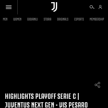
MEN
WOMEN
GIOVANILI
STORIA
ORIGINALS
ESPORTS
MEMBERSHIP
BIGLIETTI
SHOP
BIANCONERI
VIDEO
ALTRO
HIGHLIGHTS PLAYOFF SERIE C |
JUVENTUS NEXT GEN - VIS PESARO