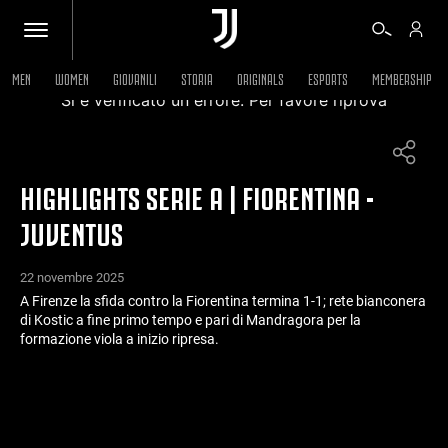
MEN
WOMEN
GIOVANILI
STORIA
ORIGINALS
ESPORTS
MEMBERSHIP
Si è verificato un errore. Per favore riprova
BIGLIETTI
HIGHLIGHTS SERIE A | FIORENTINA -
SHOP
JUVENTUS
BIANCONERI
22 novembre 2025
A Firenze la sfida contro la Fiorentina termina 1-1; rete bianconera
di Kostic a fine primo tempo e pari di Mandragora per la
VIDEO
formazione viola a inizio ripresa.
ALTRO