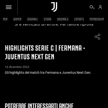
MEN
WOMEN
GIOVANILI
STORIA
ORIGINALS
ESPORTS
MEMBERSHIP
Si è verificato un errore. Per favore riprova
BIGLIETTI
HIGHLIGHTS SERIE C | FERMANA -
SHOP
JUVENTUS NEXT GEN
BIANCONERI
16 dicembre 2023
Gli highlights del match tra Fermana e Juventus Next Gen.
VIDEO
ALTRO
POTREBBE INTERESSARTI ANCHE