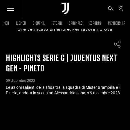
MEN
WOMEN
GIOVANILI
STORIA
ORIGINALS
ESPORTS
MEMBERSHIP
Si è verificato un errore. Per favore riprova
BIGLIETTI
HIGHLIGHTS SERIE C | JUVENTUS NEXT
SHOP
GEN - PINETO
BIANCONERI
09 dicembre 2023
Le azioni salienti della sfida tra la squadra di Mister Brambilla e il
Pineto, andata in scena ad Alessandria sabato 9 dicembre 2023.
VIDEO
ALTRO