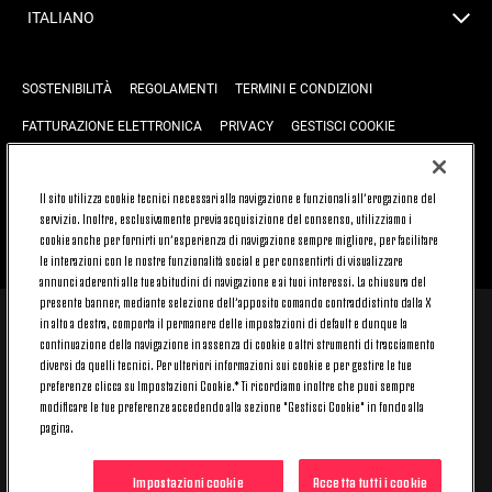
ITALIANO
SOSTENIBILITÀ
REGOLAMENTI
TERMINI E CONDIZIONI
FATTURAZIONE ELETTRONICA
PRIVACY
GESTISCI COOKIE
JOIN US
CONTATTACI
FAQ
Il sito utilizza cookie tecnici necessari alla navigazione e funzionali all’erogazione del
servizio. Inoltre, esclusivamente previa acquisizione del consenso, utilizziamo i
cookie anche per fornirti un’esperienza di navigazione sempre migliore, per facilitare
TORNA SU
le interazioni con le nostre funzionalità social e per consentirti di visualizzare
annunci aderenti alle tue abitudini di navigazione e ai tuoi interessi. La chiusura del
presente banner, mediante selezione dell’apposito comando contraddistinto dalla X
in alto a destra, comporta il permanere delle impostazioni di default e dunque la
© 2026 Juventus Football Club S.p.A.
continuazione della navigazione in assenza di cookie o altri strumenti di tracciamento
Juventus Football Club S.p.A. Via Druento, 175 10151 Torino - Italia;
diversi da quelli tecnici. Per ulteriori informazioni sui cookie e per gestire le tue
CONTACT CENTER (+39) 011.45.30.486. Il servizio è attivo dal lunedì al
preferenze clicca su Impostazioni Cookie.* Ti ricordiamo inoltre che puoi sempre
venerdì (9-20) e il sabato (9-15), festivi esclusi.
modificare le tue preferenze accedendo alla sezione "Gestisci Cookie" in fondo alla
Il costo del servizio varia in base al piano tariffario sottoscritto con il
pagina.
proprio operatore telefonico e non prevede alcun costo aggiuntivo.
Per conoscere i canali di contatto dedicati visita la sezione CONTATTACI
del nostro sito.
Impostazioni cookie
Accetta tutti i cookie