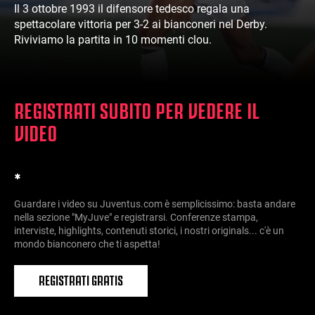
Il 3 ottobre 1993 il difensore tedesco regala una
spettacolare vittoria per 3-2 ai bianconeri nel Derby.
Riviviamo la partita in 10 momenti clou.
REGISTRATI SUBITO PER VEDERE IL
VIDEO
*
Guardare i video su Juventus.com è semplicissimo: basta andare
nella sezione "MyJuve" e registrarsi. Conferenze stampa,
interviste, highlights, contenuti storici, i nostri originals... c'è un
mondo bianconero che ti aspetta!
REGISTRATI GRATIS