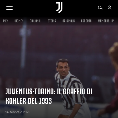
MEN
WOMEN
GIOVANILI
STORIA
ORIGINALS
ESPORTS
MEMBERSHIP
BIGLIETTI
SHOP
BIANCONERI
VIDEO
JUVENTUS-TORINO: IL GRAFFIO DI
KOHLER DEL 1993
ALTRO
26 febbraio 2023