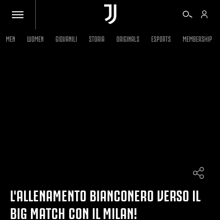
MEN
WOMEN
GIOVANILI
STORIA
ORIGINALS
ESPORTS
MEMBERSHIP
BIGLIETTI
SHOP
BIANCONERI
VIDEO
ALTRO
L'ALLENAMENTO BIANCONERO VERSO IL
BIG MATCH CON IL MILAN!