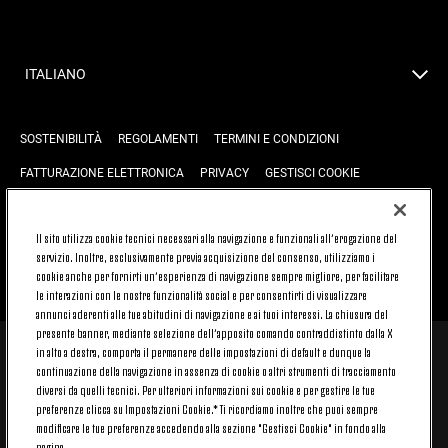
ITALIANO
SOSTENIBILITÀ
REGOLAMENTI
TERMINI E CONDIZIONI
FATTURAZIONE ELETTRONICA
PRIVACY
GESTISCI COOKIE
JOIN US
CONTATTACI
FAQ
Il sito utilizza cookie tecnici necessari alla navigazione e funzionali all’erogazione del
servizio. Inoltre, esclusivamente previa acquisizione del consenso, utilizziamo i
cookie anche per fornirti un’esperienza di navigazione sempre migliore, per facilitare
TORNA SU
le interazioni con le nostre funzionalità social e per consentirti di visualizzare
annunci aderenti alle tue abitudini di navigazione e ai tuoi interessi. La chiusura del
presente banner, mediante selezione dell’apposito comando contraddistinto dalla X
in alto a destra, comporta il permanere delle impostazioni di default e dunque la
© 2026 Juventus Football Club S.p.A.
continuazione della navigazione in assenza di cookie o altri strumenti di tracciamento
diversi da quelli tecnici. Per ulteriori informazioni sui cookie e per gestire le tue
Juventus Football Club S.p.A. Via Druento, 175 10151 Torino - Italia;
CONTACT CENTER (+39) 011.45.30.486. Il servizio è attivo dal lunedì al
preferenze clicca su Impostazioni Cookie.* Ti ricordiamo inoltre che puoi sempre
venerdì (9-20) e il sabato (9-15), festivi esclusi.
modificare le tue preferenze accedendo alla sezione "Gestisci Cookie" in fondo alla
Il costo del servizio varia in base al piano tariffario sottoscritto con il
pagina.