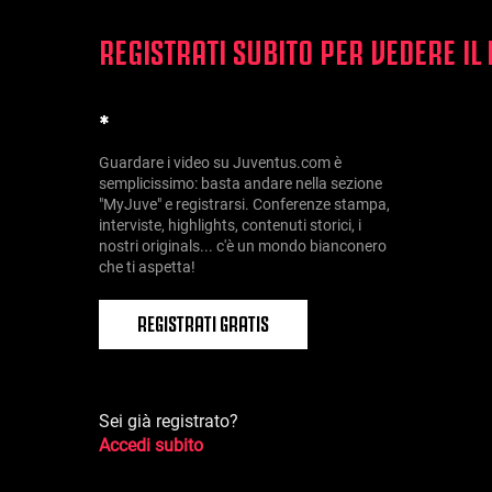
REGISTRATI SUBITO PER VEDERE IL
*
Guardare i video su Juventus.com è
semplicissimo: basta andare nella sezione
"MyJuve" e registrarsi. Conferenze stampa,
interviste, highlights, contenuti storici, i
nostri originals... c'è un mondo bianconero
che ti aspetta!
REGISTRATI GRATIS
Sei già registrato?
Accedi subito