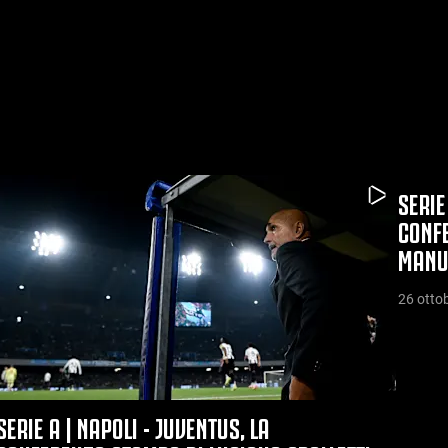
SERIE
CONFE
MANUE
26 otto
SERIE A | NAPOLI - JUVENTUS, LA