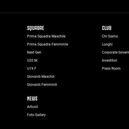
SQUADRE
CLUB
Prima Squadra Maschile
Chi Siamo
Prima Squadra Femminile
Luoghi
Next Gen
Corporate Gover
U20 M
Investitori
U19 F
Press Room
Giovanili Maschili
Giovanili Femminili
NEWS
Articoli
Foto Gallery