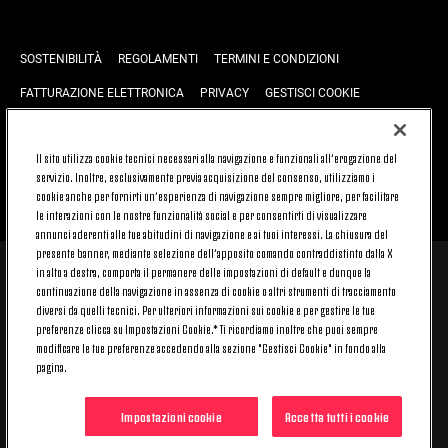
SOSTENIBILITÀ
REGOLAMENTI
TERMINI E CONDIZIONI
FATTURAZIONE ELETTRONICA
PRIVACY
GESTISCI COOKIE
JOIN US
CONTATTACI
FAQ
Il sito utilizza cookie tecnici necessari alla navigazione e funzionali all’erogazione del
servizio. Inoltre, esclusivamente previa acquisizione del consenso, utilizziamo i
cookie anche per fornirti un’esperienza di navigazione sempre migliore, per facilitare
TORNA SU
le interazioni con le nostre funzionalità social e per consentirti di visualizzare
annunci aderenti alle tue abitudini di navigazione e ai tuoi interessi. La chiusura del
presente banner, mediante selezione dell’apposito comando contraddistinto dalla X
in alto a destra, comporta il permanere delle impostazioni di default e dunque la
© 2026 Juventus Football Club S.p.A.
continuazione della navigazione in assenza di cookie o altri strumenti di tracciamento
Juventus Football Club S.p.A. Via Druento, 175 10151 Torino - Italia;
diversi da quelli tecnici. Per ulteriori informazioni sui cookie e per gestire le tue
CONTACT CENTER (+39) 011.45.30.486. Il servizio è attivo dal lunedì al
preferenze clicca su Impostazioni Cookie.* Ti ricordiamo inoltre che puoi sempre
venerdì (9-20) e il sabato (9-15), festivi esclusi.
modificare le tue preferenze accedendo alla sezione "Gestisci Cookie" in fondo alla
Il costo del servizio varia in base al piano tariffario sottoscritto con il
pagina.
proprio operatore telefonico e non prevede alcun costo aggiuntivo.
Per conoscere i canali di contatto dedicati visita la sezione CONTATTACI
del nostro sito.
Impostazioni cookie
Accetta tutti i cookie
Capitale Sociale € 16.731.359,80 interamente versato. Registro Imprese,
Codice Fiscale e Partita IVA 00470470014 - REA 394963