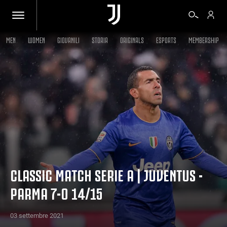
MEN
WOMEN
GIOVANILI
STORIA
ORIGINALS
ESPORTS
MEMBERSHIP
BIGLIETTI
SHOP
BIANCONERI
VIDEO
CLASSIC MATCH SERIE A | JUVENTUS -
PARMA 7-0 14/15
ALTRO
03 settembre 2021