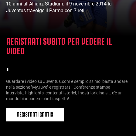
10 anni all'Allianz Stadium: il 9 novembre 2014 la
Juventus travolge il Parma con 7 reti.
REGISTRATI SUBITO PER VEDERE IL
VIDEO
*
Guardare i video su Juventus.com è semplicissimo: basta andare
nella sezione "MyJuve" e registrarsi. Conferenze stampa,
interviste, highlights, contenuti storici, i nostri originals... c'è un
mondo bianconero che ti aspetta!
REGISTRATI GRATIS