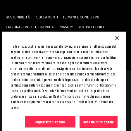
SOSTENIBILITÀ
REGOLAMENTI
TERMINI E CONDIZIONI
FATTURAZIONE ELETTRONICA
PRIVACY
GESTISCI COOKIE
JOIN US
CONTATTACI
FAQ
Il sito utilizza cookie tecnici necessari alla navigazione e funzionali all’erogazione del
servizio. Inoltre, esclusivamente previa acquisizione del consenso, utilizziamo i
cookie anche per fornirti un’esperienza di navigazione sempre migliore, per facilitare
TORNA SU
le interazioni con le nostre funzionalità social e per consentirti di visualizzare
annunci aderenti alle tue abitudini di navigazione e ai tuoi interessi. La chiusura del
presente banner, mediante selezione dell’apposito comando contraddistinto dalla X
in alto a destra, comporta il permanere delle impostazioni di default e dunque la
© 2026 Juventus Football Club S.p.A.
continuazione della navigazione in assenza di cookie o altri strumenti di tracciamento
Juventus Football Club S.p.A. Via Druento, 175 10151 Torino - Italia;
diversi da quelli tecnici. Per ulteriori informazioni sui cookie e per gestire le tue
CONTACT CENTER (+39) 011.45.30.486. Il servizio è attivo dal lunedì al
preferenze clicca su Impostazioni Cookie.* Ti ricordiamo inoltre che puoi sempre
venerdì (9-20) e il sabato (9-15), festivi esclusi.
modificare le tue preferenze accedendo alla sezione "Gestisci Cookie" in fondo alla
Il costo del servizio varia in base al piano tariffario sottoscritto con il
pagina.
proprio operatore telefonico e non prevede alcun costo aggiuntivo.
Per conoscere i canali di contatto dedicati visita la sezione CONTATTACI
del nostro sito.
Impostazioni cookie
Accetta tutti i cookie
Capitale Sociale € 16.731.359,80 interamente versato. Registro Imprese,
Codice Fiscale e Partita IVA 00470470014 - REA 394963