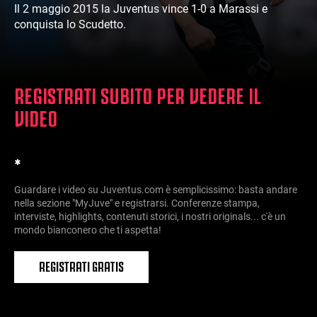
Il 2 maggio 2015 la Juventus vince 1-0 a Marassi e
conquista lo Scudetto.
REGISTRATI SUBITO PER VEDERE IL
VIDEO
*
Guardare i video su Juventus.com è semplicissimo: basta andare
nella sezione "MyJuve" e registrarsi. Conferenze stampa,
interviste, highlights, contenuti storici, i nostri originals... c'è un
mondo bianconero che ti aspetta!
REGISTRATI GRATIS