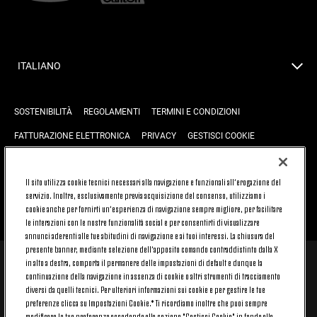
ITALIANO
SOSTENIBILITÀ
REGOLAMENTI
TERMINI E CONDIZIONI
FATTURAZIONE ELETTRONICA
PRIVACY
GESTISCI COOKIE
JOIN US
CONTATTACI
FAQ
Il sito utilizza cookie tecnici necessari alla navigazione e funzionali all’erogazione del
servizio. Inoltre, esclusivamente previa acquisizione del consenso, utilizziamo i
cookie anche per fornirti un’esperienza di navigazione sempre migliore, per facilitare
TORNA SU
le interazioni con le nostre funzionalità social e per consentirti di visualizzare
annunci aderenti alle tue abitudini di navigazione e ai tuoi interessi. La chiusura del
presente banner, mediante selezione dell’apposito comando contraddistinto dalla X
in alto a destra, comporta il permanere delle impostazioni di default e dunque la
© 2026 Juventus Football Club S.p.A.
continuazione della navigazione in assenza di cookie o altri strumenti di tracciamento
diversi da quelli tecnici. Per ulteriori informazioni sui cookie e per gestire le tue
Juventus Football Club S.p.A. Via Druento, 175 10151 Torino - Italia;
CONTACT CENTER (+39) 011.45.30.486. Il servizio è attivo dal lunedì al
preferenze clicca su Impostazioni Cookie.* Ti ricordiamo inoltre che puoi sempre
venerdì (9-20) e il sabato (9-15), festivi esclusi.
modificare le tue preferenze accedendo alla sezione "Gestisci Cookie" in fondo alla