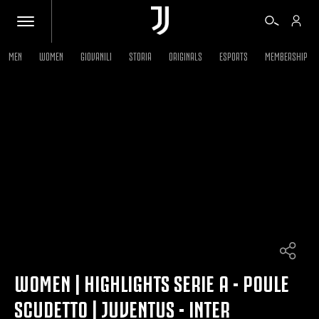
MEN
WOMEN
GIOVANILI
STORIA
ORIGINALS
ESPORTS
MEMBERSHIP
BIGLIETTI
SHOP
BIANCONERI
VIDEO
ALTRO
WOMEN | HIGHLIGHTS SERIE A - POULE
SCUDETTO | JUVENTUS - INTER