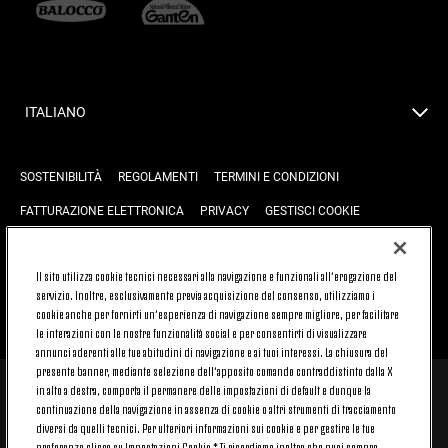
ITALIANO
SOSTENIBILITÀ
REGOLAMENTI
TERMINI E CONDIZIONI
FATTURAZIONE ELETTRONICA
PRIVACY
GESTISCI COOKIE
JOIN US
CONTATTACI
FAQ
Il sito utilizza cookie tecnici necessari alla navigazione e funzionali all’erogazione del
servizio. Inoltre, esclusivamente previa acquisizione del consenso, utilizziamo i
cookie anche per fornirti un’esperienza di navigazione sempre migliore, per facilitare
TORNA SU
le interazioni con le nostre funzionalità social e per consentirti di visualizzare
annunci aderenti alle tue abitudini di navigazione e ai tuoi interessi. La chiusura del
presente banner, mediante selezione dell’apposito comando contraddistinto dalla X
in alto a destra, comporta il permanere delle impostazioni di default e dunque la
© 2026 Juventus Football Club S.p.A.
continuazione della navigazione in assenza di cookie o altri strumenti di tracciamento
diversi da quelli tecnici. Per ulteriori informazioni sui cookie e per gestire le tue
Juventus Football Club S.p.A. Via Druento, 175 10151 Torino - Italia;
CONTACT CENTER (+39) 011.45.30.486. Il servizio è attivo dal lunedì al
preferenze clicca su Impostazioni Cookie.* Ti ricordiamo inoltre che puoi sempre