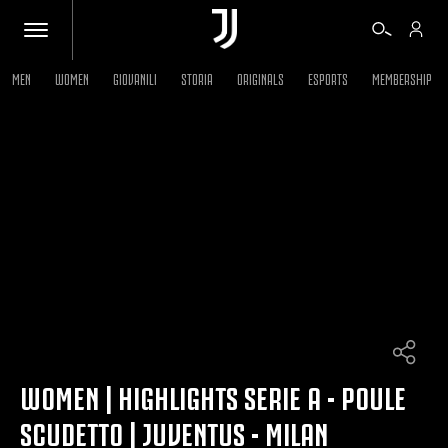
MEN
WOMEN
GIOVANILI
STORIA
ORIGINALS
ESPORTS
MEMBERSHIP
BIGLIETTI
SHOP
BIANCONERI
VIDEO
ALTRO
WOMEN | HIGHLIGHTS SERIE A - POULE
SCUDETTO | JUVENTUS - MILAN