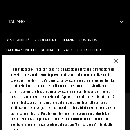
ITALIANO
SOSTENIBILITÀ
REGOLAMENTI
TERMINI E CONDIZIONI
FATTURAZIONE ELETTRONICA
PRIVACY
GESTISCI COOKIE
JOIN US
CONTATTACI
FAQ
Il sito utilizza cookie tecnici necessari alla navigazione e funzionali all’erogazione del
servizio. Inoltre, esclusivamente previa acquisizione del consenso, utilizziamo i
cookie anche per fornirti un’esperienza di navigazione sempre migliore, per facilitare
TORNA SU
le interazioni con le nostre funzionalità social e per consentirti di visualizzare
annunci aderenti alle tue abitudini di navigazione e ai tuoi interessi. La chiusura del
presente banner, mediante selezione dell’apposito comando contraddistinto dalla X
in alto a destra, comporta il permanere delle impostazioni di default e dunque la
© 2026 Juventus Football Club S.p.A.
continuazione della navigazione in assenza di cookie o altri strumenti di tracciamento
diversi da quelli tecnici. Per ulteriori informazioni sui cookie e per gestire le tue
Juventus Football Club S.p.A. Via Druento, 175 10151 Torino - Italia;
CONTACT CENTER (+39) 011.45.30.486. Il servizio è attivo dal lunedì al
preferenze clicca su Impostazioni Cookie.* Ti ricordiamo inoltre che puoi sempre
venerdì (9-20) e il sabato (9-15), festivi esclusi.
modificare le tue preferenze accedendo alla sezione "Gestisci Cookie" in fondo alla
Il costo del servizio varia in base al piano tariffario sottoscritto con il
pagina.