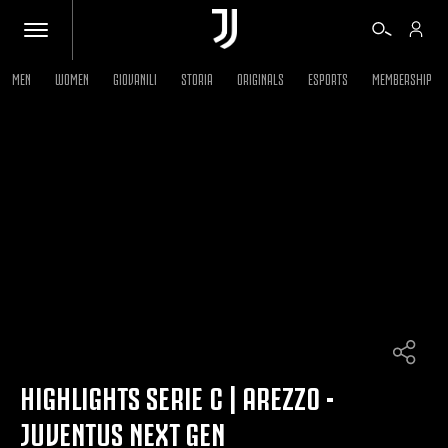
MEN
WOMEN
GIOVANILI
STORIA
ORIGINALS
ESPORTS
MEMBERSHIP
BIGLIETTI
SHOP
BIANCONERI
VIDEO
ALTRO
HIGHLIGHTS SERIE C | AREZZO -
JUVENTUS NEXT GEN